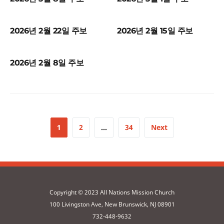
2026년 2월 22일 주보
2026년 2월 15일 주보
2026년 2월 8일 주보
1
2
…
34
Next
Copyright © 2023 All Nations Mission Church
100 Livingston Ave, New Brunswick, NJ 08901
732-448-9632