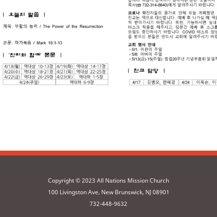
Copyright © 2023 All Nations Mission Church
100 Livingston Ave, New Brunswick, NJ 08901
732-448-9632