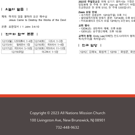
Copyright © 2023 All Nations Mission Church
100 Livingston Ave, New Brunswick, NJ 08901
732-448-9632