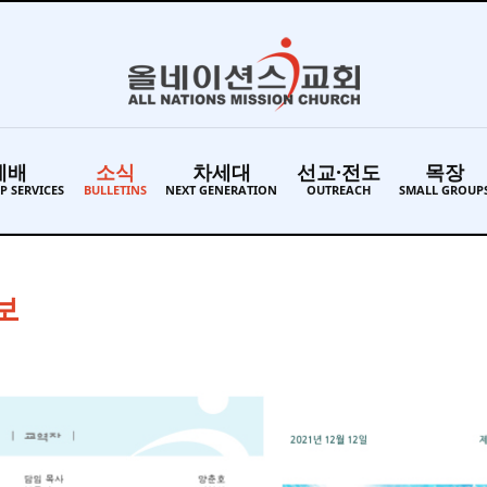
예배
소식
차세대
선교·전도
목장
P SERVICES
BULLETINS
NEXT GENERATION
OUTREACH
SMALL GROUP
주보