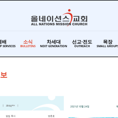
예배
소식
차세대
선교·전도
목장
P SERVICES
BULLETINS
NEXT GENERATION
OUTREACH
SMALL GROUP
주보