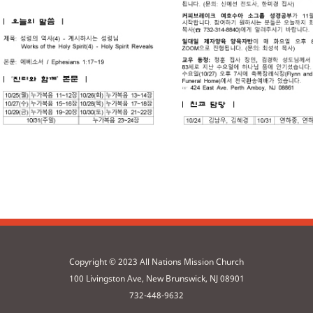
Copyright © 2023 All Nations Mission Church
100 Livingston Ave, New Brunswick, NJ 08901
732-448-9632