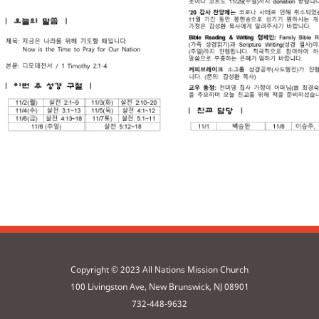
Copyright © 2023 All Nations Mission Church
100 Livingston Ave, New Brunswick, NJ 08901
732-448-9632